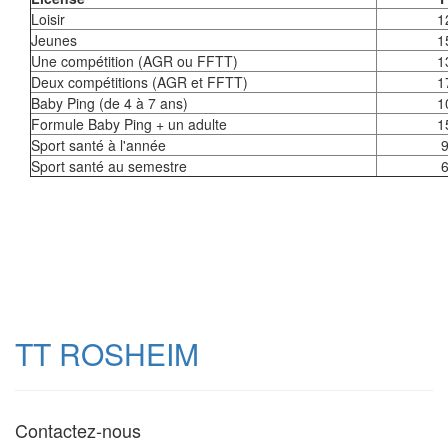
Loisir
1
Jeunes
1
Une compétition (AGR ou FFTT)
1
Deux compétitions (AGR et FFTT)
1
Baby Ping (de 4 à 7 ans)
1
Formule Baby Ping + un adulte
1
Sport santé à l'année
Sport santé au semestre
TT ROSHEIM
Contactez-nous