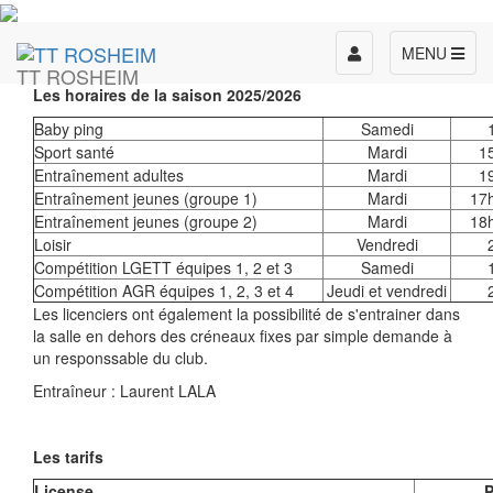
Toggle
MENU
TT ROSHEIM
navigation
Les horaires de la saison 2025/2026
Baby ping
Samedi
Sport santé
Mardi
1
Entraînement adultes
Mardi
1
Entraînement jeunes (groupe 1)
Mardi
17
Entraînement jeunes (groupe 2)
Mardi
18
Loisir
Vendredi
Compétition LGETT équipes 1, 2 et 3
Samedi
Compétition AGR équipes 1, 2, 3 et 4
Jeudi et vendredi
Les licenciers ont également la possibilité de s'entrainer dans
la salle en dehors des créneaux fixes par simple demande à
un responssable du club.
Entraîneur : Laurent LALA
Les tarifs
License
P