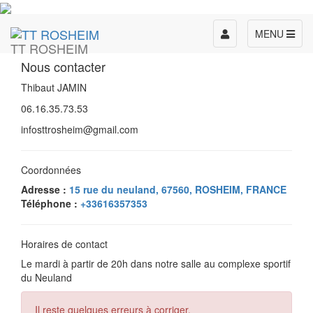
Toggle
MENU
TT ROSHEIM
navigation
Nous contacter
Thibaut JAMIN
06.16.35.73.53
infosttrosheim@gmail.com
Coordonnées
Adresse :
15 rue du neuland, 67560, ROSHEIM, FRANCE
Téléphone :
+33616357353
Horaires de contact
Le mardi à partir de 20h dans notre salle au complexe sportif
du Neuland
Il reste quelques erreurs à corriger.